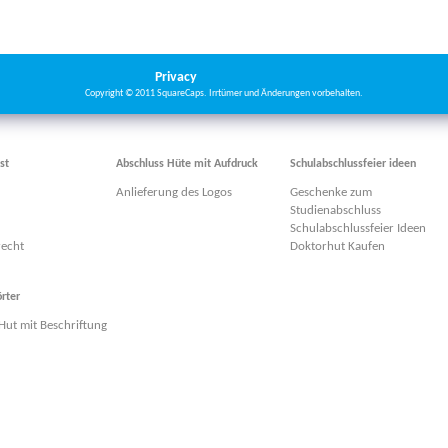
Privacy
Copyright © 2011 SquareCaps. Irrtümer und Änderungen vorbehalten.
st
Abschluss Hüte mit Aufdruck
Schulabschlussfeier ideen
Anlieferung des Logos
Geschenke zum
Studienabschluss
Schulabschlussfeier Ideen
recht
Doktorhut Kaufen
rter
Hut mit Beschriftung