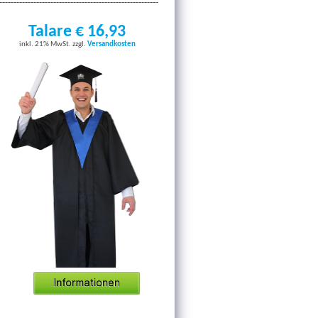
--------------------------------------------------------
Talare € 16,93
inkl. 21% MwSt. zzgl.
Versandkosten